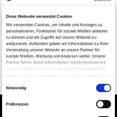
Ruff’s
Burger Essen
Diese Webseite verwendet Cookies
Full Service Restaurant
Wir verwenden Cookies, um Inhalte und Anzeigen zu
personalisieren, Funktionen für soziale Medien anbieten
Rüttenscheider Straße 120
zu können und die Zugriffe auf unsere Website zu
45131 Essen
analysieren. Außerdem geben wir Informationen zu Ihrer
Deutschland
Verwendung unserer Website an unsere Partner für
soziale Medien, Werbung und Analysen weiter. Unsere
Tel:
Partner führen diese Informationen möglicherweise mit
Email: essen@ruffsburger.de
weiteren Daten zusammen, die Sie ihnen bereitgestellt
haben oder die sie im Rahmen Ihrer Nutzung der Dienste
GOOGLE MAPS
gesammelt haben. Einige dieser Dienste übertragen
Einwilligungsauswahl
personenbezogene Daten in die USA, womit ein
Notwendig
besonderes Risiko verbunden sein kann (z.B.
Datenzugriff durch US-Behörden). Die Einwilligung ist
Präferenzen
freiwillig und kann jederzeit durch Anpassung der
Du möchtest Deine
Einstellungen widerrufen werden. Genauere