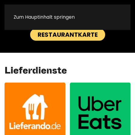
Rüttenscheide
Rüttenscheide
Zum Hauptinhalt springen
RESERVIERUNG
ANRUFEN
Straße
Straße
RESTAURANTKARTE
Lieferdienste