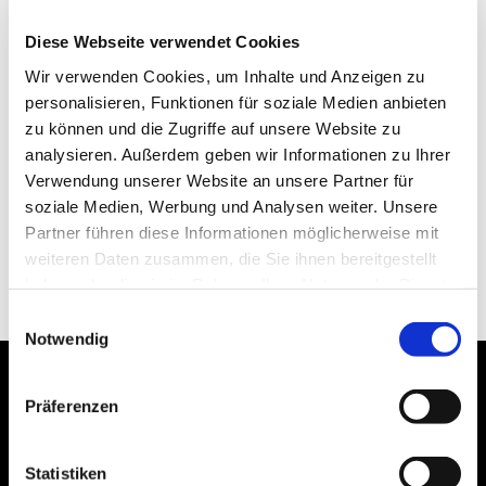
Diese Webseite verwendet Cookies
RUFF’S BURGER Lange Reihe
Wir verwenden Cookies, um Inhalte und Anzeigen zu
Lange Reihe 40
personalisieren, Funktionen für soziale Medien anbieten
20099 Hamburg
zu können und die Zugriffe auf unsere Website zu
Deutschland
analysieren. Außerdem geben wir Informationen zu Ihrer
Verwendung unserer Website an unsere Partner für
Mail: langereihe@ruffsburger.de
soziale Medien, Werbung und Analysen weiter. Unsere
Tel.:+494023953382
Partner führen diese Informationen möglicherweise mit
weiteren Daten zusammen, die Sie ihnen bereitgestellt
GOOGLE MAPS
haben oder die sie im Rahmen Ihrer Nutzung der Dienste
gesammelt haben. Einige dieser Dienste übertragen
Einwilligungsauswahl
personenbezogene Daten in die USA, womit ein
Notwendig
besonderes Risiko verbunden sein kann (z.B.
Datenzugriff durch US-Behörden). Die Einwilligung ist
Du möchtest Deine
Präferenzen
freiwillig und kann jederzeit durch Anpassung der
Firmenfeier oder Dein
Einstellungen widerrufen werden. Genauere
Informationen erhalten Sie in unserer
Statistiken