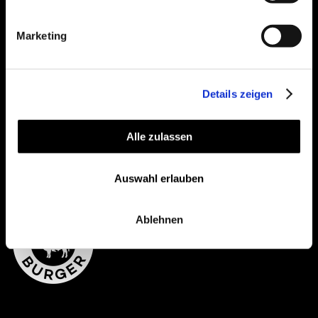
Event bei uns feiern/
Datenschutzerklärung.
organisieren:
Marketing
VIA MAIL
Details zeigen
Alle zulassen
View on Instagram
Auswahl erlauben
Ablehnen