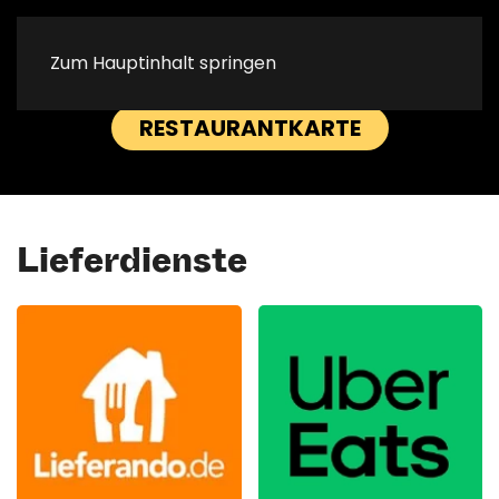
Lange Reihe
Lange Reihe
Zum Hauptinhalt springen
RESERVIERUNG
ANRUFEN
RESTAURANTKARTE
Lieferdienste