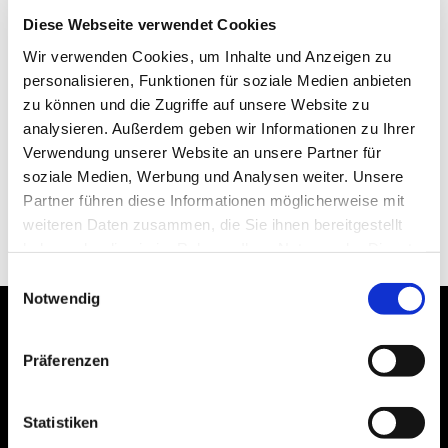
Diese Webseite verwendet Cookies
Ruff’s
Burger München Au
Wir verwenden Cookies, um Inhalte und Anzeigen zu
Ohlmüllerstraße 10
personalisieren, Funktionen für soziale Medien anbieten
81541 München
zu können und die Zugriffe auf unsere Website zu
Deutschland
analysieren. Außerdem geben wir Informationen zu Ihrer
Verwendung unserer Website an unsere Partner für
Tel.: +498928931212
soziale Medien, Werbung und Analysen weiter. Unsere
Partner führen diese Informationen möglicherweise mit
GOOGLE MAPS
weiteren Daten zusammen, die Sie ihnen bereitgestellt
haben oder die sie im Rahmen Ihrer Nutzung der Dienste
gesammelt haben. Einige dieser Dienste übertragen
Einwilligungsauswahl
personenbezogene Daten in die USA, womit ein
Notwendig
besonderes Risiko verbunden sein kann (z.B.
Would you like to
Datenzugriff durch US-Behörden). Die Einwilligung ist
Präferenzen
freiwillig und kann jederzeit durch Anpassung der
celebrate your next
Einstellungen widerrufen werden. Genauere
company event with us?
Informationen erhalten Sie in unserer
Statistiken
Datenschutzerklärung.