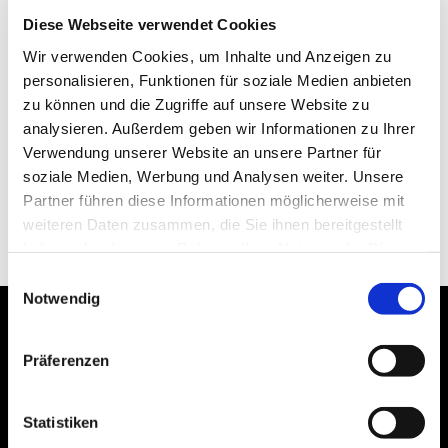
Diese Webseite verwendet Cookies
Ruff’s
Burger Regensburg
Wir verwenden Cookies, um Inhalte und Anzeigen zu
Ludwig-Thoma-Str. 33
personalisieren, Funktionen für soziale Medien anbieten
93051 Regensburg
zu können und die Zugriffe auf unsere Website zu
Deutschland
analysieren. Außerdem geben wir Informationen zu Ihrer
Verwendung unserer Website an unsere Partner für
Tel.:
0941 99225436
soziale Medien, Werbung und Analysen weiter. Unsere
Partner führen diese Informationen möglicherweise mit
KARTE
weiteren Daten zusammen, die Sie ihnen bereitgestellt
haben oder die sie im Rahmen Ihrer Nutzung der Dienste
gesammelt haben. Einige dieser Dienste übertragen
Einwilligungsauswahl
personenbezogene Daten in die USA, womit ein
Notwendig
besonderes Risiko verbunden sein kann (z.B.
Would you like to
Datenzugriff durch US-Behörden). Die Einwilligung ist
Präferenzen
freiwillig und kann jederzeit durch Anpassung der
celebrate your next
Einstellungen widerrufen werden. Genauere
company events with us?
Informationen erhalten Sie in unserer
Statistiken
Datenschutzerklärung.