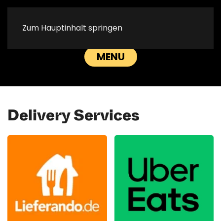
Thoma-
Thoma-
Zum Hauptinhalt springen
RESERVATION
CALL US
Strasse
Strasse
MENU
Delivery Services